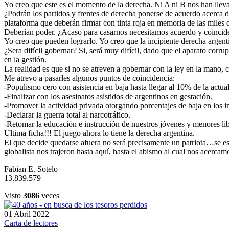
Yo creo que este es el momento de la derecha. Ni A ni B nos han llev
¿Podrán los partidos y frentes de derecha ponerse de acuerdo acerca
plataforma que deberán firmar con tinta roja en memoria de las miles 
Deberían poder. ¿Acaso para casarnos necesitamos acuerdo y coincid
Yo creo que pueden lograrlo. Yo creo que la incipiente derecha argent
¿Sera difícil gobernar? Si, será muy difícil, dado que el aparato corru
en la gestión.
La realidad es que si no se atreven a gobernar con la ley en la mano, 
Me atrevo a pasarles algunos puntos de coincidencia:
-Populismo cero con asistencia en baja hasta llegar al 10% de la actu
-Finalizar con los asesinatos asistidos de argentinos en gestación.
-Promover la actividad privada otorgando porcentajes de baja en los 
-Declarar la guerra total al narcotráfico.
-Retomar la educación e instrucción de nuestros jóvenes y menores lib
Ultima ficha!!! El juego ahora lo tiene la derecha argentina.
El que decide quedarse afuera no será precisamente un patriota…se es
globalista nos trajeron hasta aquí, hasta el abismo al cual nos acer
Fabian E. Sotelo
13.839.579
Visto
3086
veces
01 Abril 2022
Carta de lectores