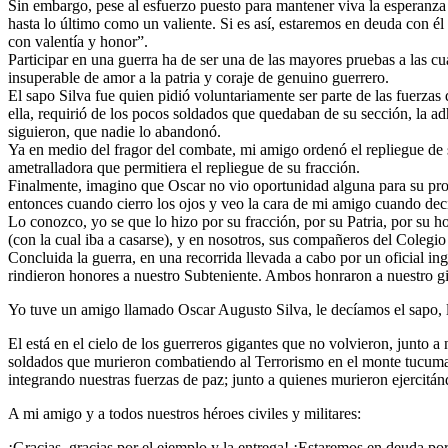
Sin embargo, pese al esfuerzo puesto para mantener viva la esperanza en
hasta lo último como un valiente. Si es así, estaremos en deuda con él
con valentía y honor”.
Participar en una guerra ha de ser una de las mayores pruebas a las 
insuperable de amor a la patria y coraje de genuino guerrero.
El sapo Silva fue quien pidió voluntariamente ser parte de las fuerz
ella, requirió de los pocos soldados que quedaban de su sección, la ad
siguieron, que nadie lo abandonó.
Ya en medio del fragor del combate, mi amigo ordenó el repliegue de s
ametralladora que permitiera el repliegue de su fracción.
Finalmente, imagino que Oscar no vio oportunidad alguna para su propi
entonces cuando cierro los ojos y veo la cara de mi amigo cuando decide
Lo conozco, yo se que lo hizo por su fracción, por su Patria, por su h
(con la cual iba a casarse), y en nosotros, sus compañeros del Colegio
Concluida la guerra, en una recorrida llevada a cabo por un oficial i
rindieron honores a nuestro Subteniente. Ambos honraron a nuestro gig
Yo tuve un amigo llamado Oscar Augusto Silva, le decíamos el sapo,
El está en el cielo de los guerreros gigantes que no volvieron, junto 
soldados que murieron combatiendo al Terrorismo en el monte tucumano 
integrando nuestras fuerzas de paz; junto a quienes murieron ejercitán
A mi amigo y a todos nuestros héroes civiles y militares:
¡Gracias, gracias por el ejemplo y la entrega! ¡Estaremos en deuda por 