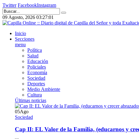
Twitter
Facebook
Instagram
09 Agosto, 2026
03:27:02
Inicio
Secciones
menu
Política
Salud
Educación
Policiales
Economía
Sociedad
Deportes
Medio Ambiente
Cultura
Últimas noticias
05
Ago
Sociedad
Cap II: EL Valor de la Familia, (educarnos y crec