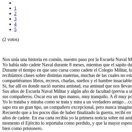
1
2
3
4
5
(2 votos)
Nos unía una historia en común, nuestro paso por la Escuela Naval Mi
Yo había sido cadete Naval durante 8 meses, mientras que el sapito du
Durante el tiempo en que uno cursa como cadete el Colegio Militar, lo
recibíamos clases sobre distintas materias, muchas de las cuales no est
compartiéramos libros, recreos, charlas, sueños y el hambre insaciable 
Si, fue allí en donde nació nuestra amistad, esa amistad que nos lleva
Sus años de Escuela Naval Militar y algún año de facultad (previa a s
sus compañeros. Oscar era un tipo manso, muy tranquilo. A él muy poca
Yo lo trataba y miraba como se trata y mira a un verdadero amigo…con s
sapo era un gran tipo, un compañero excepcional, pero nunca imagine
Recuerdo que a los pocos días de haber finalizado la guerra, recibí e
años de cadete. En esa carta recibía yo la primera noticia sobre mi am
momento el Ejército lo reportaba como perdido, y que la mayor espera
bien como prisionero.