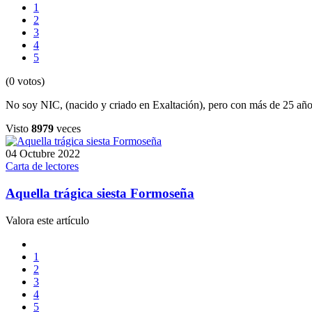
1
2
3
4
5
(0 votos)
No soy NIC, (nacido y criado en Exaltación), pero con más de 25 años 
Visto
8979
veces
04 Octubre 2022
Carta de lectores
Aquella trágica siesta Formoseña
Valora este artículo
1
2
3
4
5