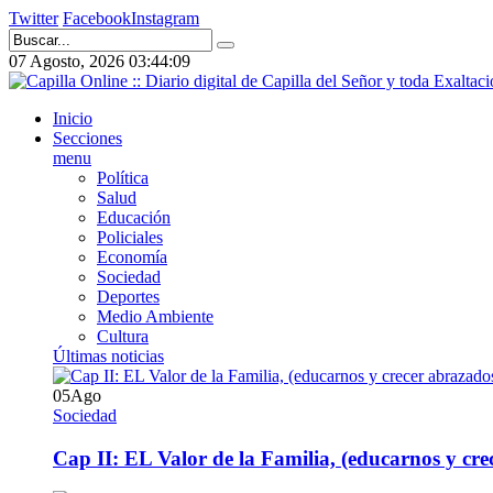
Twitter
Facebook
Instagram
07 Agosto, 2026
03:44:10
Inicio
Secciones
menu
Política
Salud
Educación
Policiales
Economía
Sociedad
Deportes
Medio Ambiente
Cultura
Últimas noticias
05
Ago
Sociedad
Cap II: EL Valor de la Familia, (educarnos y crec