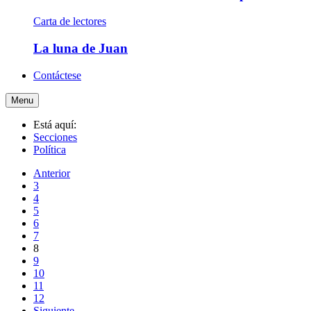
Carta de lectores
La luna de Juan
Contáctese
Menu
Está aquí:
Secciones
Política
Anterior
3
4
5
6
7
8
9
10
11
12
Siguiente