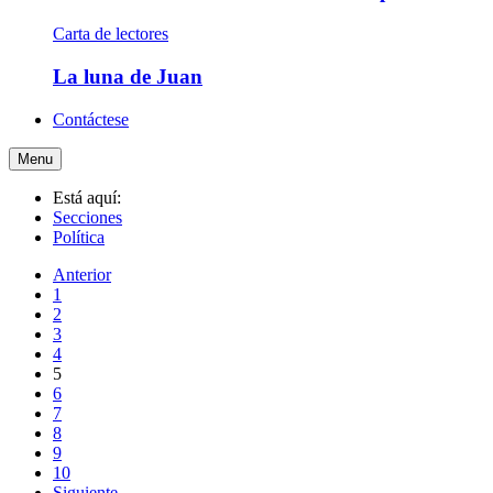
Carta de lectores
La luna de Juan
Contáctese
Menu
Está aquí:
Secciones
Política
Anterior
1
2
3
4
5
6
7
8
9
10
Siguiente