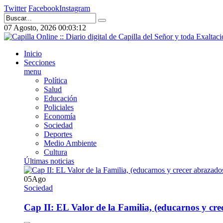
Twitter
Facebook
Instagram
07 Agosto, 2026
00:03:13
Inicio
Secciones
menu
Política
Salud
Educación
Policiales
Economía
Sociedad
Deportes
Medio Ambiente
Cultura
Últimas noticias
05
Ago
Sociedad
Cap II: EL Valor de la Familia, (educarnos y crec