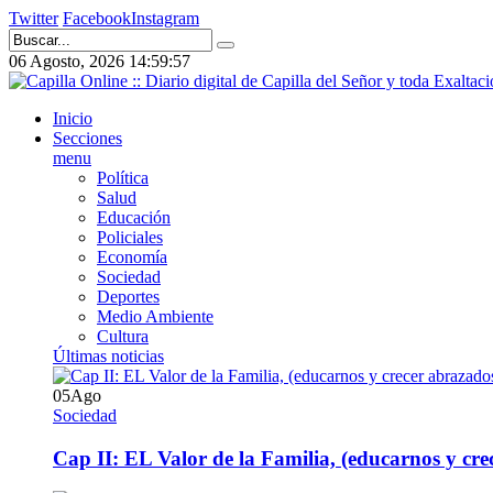
Twitter
Facebook
Instagram
06 Agosto, 2026
14:59:58
Inicio
Secciones
menu
Política
Salud
Educación
Policiales
Economía
Sociedad
Deportes
Medio Ambiente
Cultura
Últimas noticias
05
Ago
Sociedad
Cap II: EL Valor de la Familia, (educarnos y crec