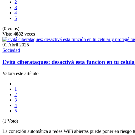
2
3
4
5
(0 votos)
Visto
4882
veces
01 Abril 2025
Sociedad
Evitá ciberataques: desactivá esta función en tu celula
Valora este artículo
1
2
3
4
5
(1 Voto)
La conexión automática a redes WiFi abiertas puede poner en riesgo t