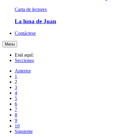
Carta de lectores
La luna de Juan
Contáctese
Menu
Está aquí:
Secciones
Anterior
1
2
3
4
5
6
7
8
9
10
Siguiente