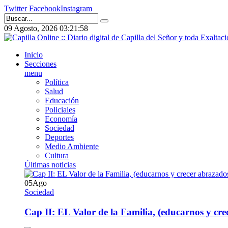
Twitter
Facebook
Instagram
09 Agosto, 2026
03:21:59
Inicio
Secciones
menu
Política
Salud
Educación
Policiales
Economía
Sociedad
Deportes
Medio Ambiente
Cultura
Últimas noticias
05
Ago
Sociedad
Cap II: EL Valor de la Familia, (educarnos y crec