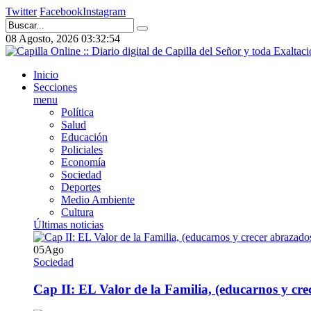
Twitter
Facebook
Instagram
08 Agosto, 2026
03:32:54
Inicio
Secciones
menu
Política
Salud
Educación
Policiales
Economía
Sociedad
Deportes
Medio Ambiente
Cultura
Últimas noticias
05
Ago
Sociedad
Cap II: EL Valor de la Familia, (educarnos y crec