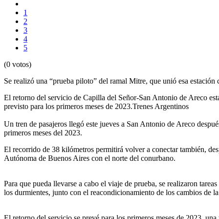
1
2
3
4
5
(0 votos)
Se realizó una “prueba piloto” del ramal Mitre, que unió esa estación 
El retorno del servicio de Capilla del Señor-San Antonio de Areco est
previsto para los primeros meses de 2023.Trenes Argentinos
Un tren de pasajeros llegó este jueves a San Antonio de Areco después d
primeros meses del 2023.
El recorrido de 38 kilómetros permitirá volver a conectar también, des
Autónoma de Buenos Aires con el norte del conurbano.
Para que pueda llevarse a cabo el viaje de prueba, se realizaron tarea
los durmientes, junto con el reacondicionamiento de los cambios de la
El retorno del servicio se prevé para los primeros meses de 2023, una