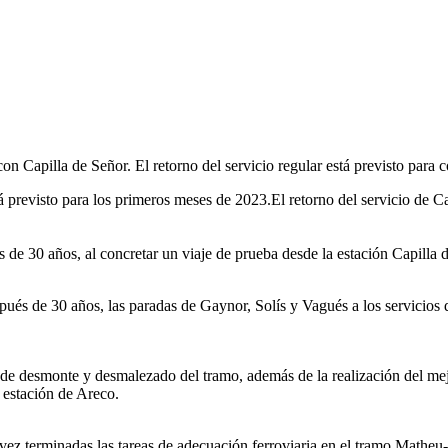
con Capilla de Señor. El retorno del servicio regular está previsto para
á previsto para los primeros meses de 2023.El retorno del servicio de 
e 30 años, al concretar un viaje de prueba desde la estación Capilla del
pués de 30 años, las paradas de Gaynor, Solís y Vagués a los servicios d
s de desmonte y desmalezado del tramo, además de la realización del mej
 estación de Areco.
 vez terminadas las tareas de adecuación ferroviaria en el tramo Matheu