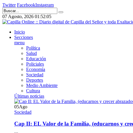
Twitter
Facebook
Instagram
07 Agosto, 2026
01:52:05
Inicio
Secciones
menu
Política
Salud
Educación
Policiales
Economía
Sociedad
Deportes
Medio Ambiente
Cultura
Últimas noticias
05
Ago
Sociedad
Cap II: EL Valor de la Familia, (educarnos y crec