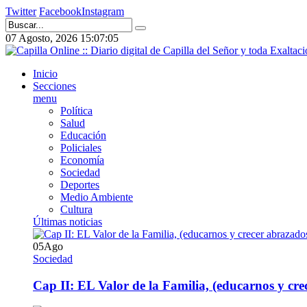
Twitter
Facebook
Instagram
07 Agosto, 2026
15:07:05
Inicio
Secciones
menu
Política
Salud
Educación
Policiales
Economía
Sociedad
Deportes
Medio Ambiente
Cultura
Últimas noticias
05
Ago
Sociedad
Cap II: EL Valor de la Familia, (educarnos y crec