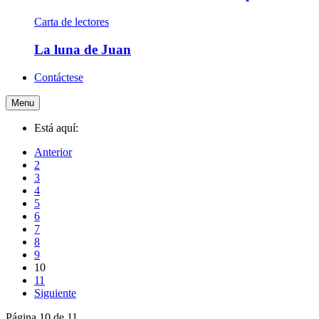
Carta de lectores
La luna de Juan
Contáctese
Menu
Está aquí:
Anterior
2
3
4
5
6
7
8
9
10
11
Siguiente
Página 10 de 11