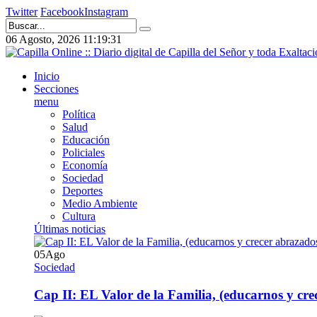
Twitter
Facebook
Instagram
06 Agosto, 2026
11:19:32
Inicio
Secciones
menu
Política
Salud
Educación
Policiales
Economía
Sociedad
Deportes
Medio Ambiente
Cultura
Últimas noticias
05
Ago
Sociedad
Cap II: EL Valor de la Familia, (educarnos y crec